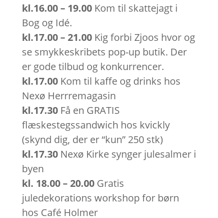
kl.16.00 – 19.00
Kom til skattejagt i
Bog og Idé.
kl.17.00 – 21.00
Kig forbi Zjoos hvor og
se smykkeskribets pop-up butik. Der
er gode tilbud og konkurrencer.
kl.17.00
Kom til kaffe og drinks hos
Nexø Herrremagasin
kl.17.30
Få en GRATIS
flæskestegssandwich hos kvickly
(skynd dig, der er “kun” 250 stk)
kl.17.30
Nexø Kirke synger julesalmer i
byen
kl. 18.00 – 20.00
G
ratis
juledekorations workshop for børn
hos Café Holmer